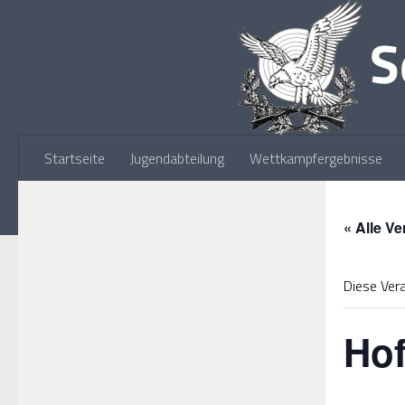
Zum Inhalt springen
Startseite
Jugendabteilung
Wettkampfergebnisse
« Alle V
Diese Vera
Ho