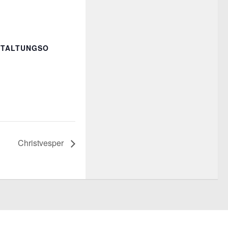
STALTUNGSO
ß
Christvesper