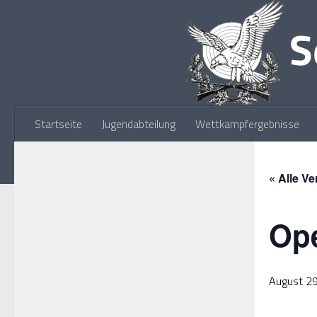
Zum Inhalt springen
Startseite
Jugendabteilung
Wettkampfergebnisse
« Alle V
Ope
August 2